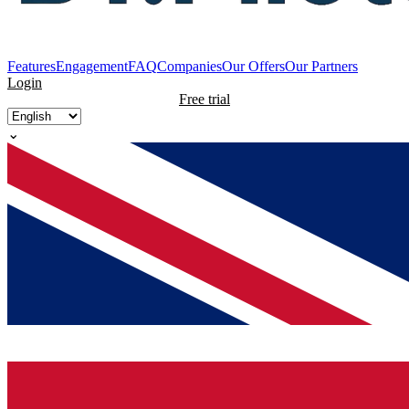
Features
Engagement
FAQ
Companies
Our Offers
Our Partners
Login
Free trial
⌄