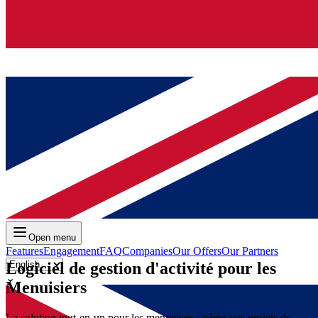
Open menu
Features
Engagement
FAQ
Companies
Our Offers
Our Partners
Logiciel de gestion d'activité pour les
⌄
Menuisiers
La solution tout-en-un pour les menuisiers : gérez vos projets de