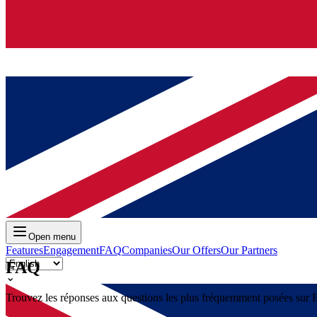
Open menu
Features
Engagement
FAQ
Companies
Our Offers
Our Partners
FAQ
⌄
Trouvez les réponses aux questions les plus fréquemment posées sur B