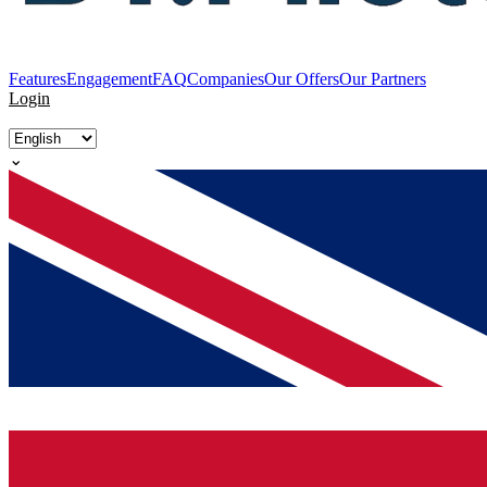
Features
Engagement
FAQ
Companies
Our Offers
Our Partners
Login
⌄