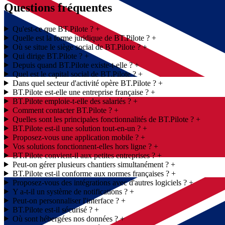
Questions fréquentes
Qu'est-ce que BT.Pilote ?
Quelle est la forme juridique de BT.Pilote ?
Où se situe le siège social de BT.Pilote ?
Qui dirige BT.Pilote ?
Depuis quand BT.Pilote existe-t-elle ?
Quel est le capital social de BT.Pilote ?
Dans quel secteur d'activité opère BT.Pilote ?
BT.Pilote est-elle une entreprise française ?
BT.Pilote emploie-t-elle des salariés ?
Comment contacter BT.Pilote ?
Quelles sont les principales fonctionnalités de BT.Pilote ?
BT.Pilote est-il une solution tout-en-un ?
Proposez-vous une application mobile ?
Vos solutions fonctionnent-elles hors ligne ?
BT.Pilote convient-il aux petites entreprises ?
Peut-on gérer plusieurs chantiers simultanément ?
BT.Pilote est-il conforme aux normes françaises ?
Proposez-vous des intégrations avec d'autres logiciels ?
Y a-t-il un système de notifications ?
Peut-on personnaliser l'interface ?
BT.Pilote est-il sécurisé ?
Où sont hébergées nos données ?