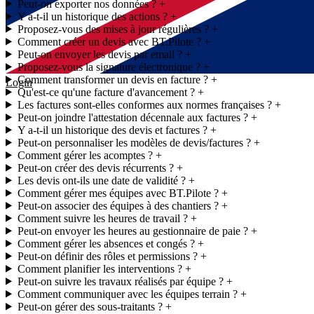
Peut-on exporter nos données ?
Y a-t-il un historique des actions ?
Proposez-vous des mises à jour régulières ?
Comment créer un devis avec BT.Pilote ?
Peut-on envoyer les devis par email ?
Proposez-vous la signature électronique ?
Comment transformer un devis en facture ?
Login
Qu'est-ce qu'une facture d'avancement ?
Les factures sont-elles conformes aux normes françaises ?
Peut-on joindre l'attestation décennale aux factures ?
Y a-t-il un historique des devis et factures ?
Peut-on personnaliser les modèles de devis/factures ?
Comment gérer les acomptes ?
Peut-on créer des devis récurrents ?
Les devis ont-ils une date de validité ?
Comment gérer mes équipes avec BT.Pilote ?
Peut-on associer des équipes à des chantiers ?
Comment suivre les heures de travail ?
Peut-on envoyer les heures au gestionnaire de paie ?
Comment gérer les absences et congés ?
Peut-on définir des rôles et permissions ?
Comment planifier les interventions ?
Peut-on suivre les travaux réalisés par équipe ?
Comment communiquer avec les équipes terrain ?
Peut-on gérer des sous-traitants ?