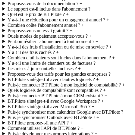
Proposez-vous de la documentation ?
Le support est-il inclus dans l'abonnement ?
Quel est le prix de BT.Pilote ?
Y a-t-il une réduction pour un engagement annuel ?
Combien coûte l'abonnement annuel ?
Proposez-vous un essai gratuit ?
Quels modes de paiement acceptez-vous ?
Peut-on résilier l'abonnement à tout moment ?
Y a-t-il des frais d'installation ou de mise en service ?
Y a-t-il des frais cachés ?
Combien d'utilisateurs sont inclus dans l'abonnement ?
Y a-t-il une limite de chantiers ou de factures ?
Les mises à jour sont-elles incluses ?
Proposez-vous des tarifs pour les grandes entreprises ?
BT.Pilote s'intègre-t-il avec d'autres logiciels ?
Puis-je connecter BT.Pilote à mon logiciel de comptabilité ?
Quels logiciels de comptabilité sont compatibles ?
Puis-je connecter BT.Pilote à mon CRM existant ?
BT.Pilote s'intègre-t-il avec Google Workspace ?
BT.Pilote s'intègre-t-il avec Microsoft 365 ?
Puis-je synchroniser mon calendrier Google avec BT.Pilote ?
Puis-je synchroniser Outlook avec BT.Pilote ?
BT.Pilote propose-t-il une API ?
Comment utiliser l'API de BT.Pilote ?
Puis-je développer mes propres intégrations ?