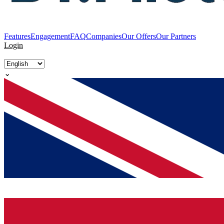
Features
Engagement
FAQ
Companies
Our Offers
Our Partners
Login
⌄