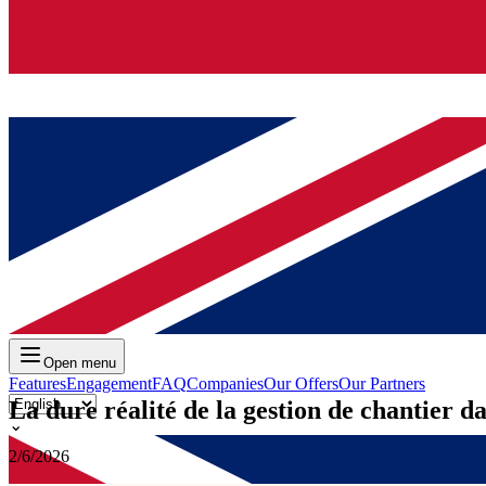
Open menu
Features
Engagement
FAQ
Companies
Our Offers
Our Partners
La dure réalité de la gestion de chantier d
⌄
2/6/2026